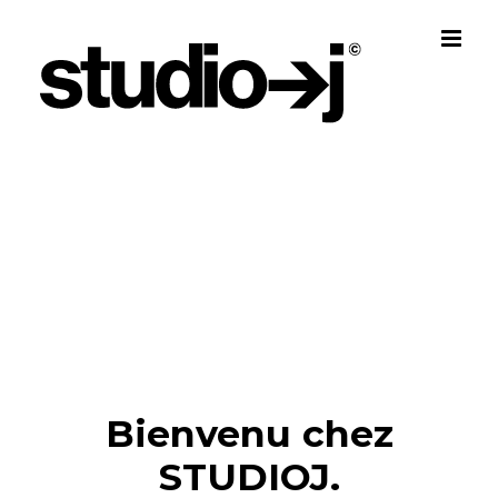
Skip
to
content
Bienvenu chez
STUDIOJ.