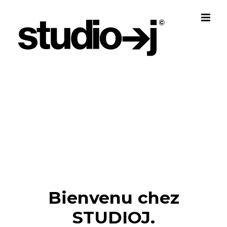
Skip
to
content
Bienvenu chez
STUDIOJ.