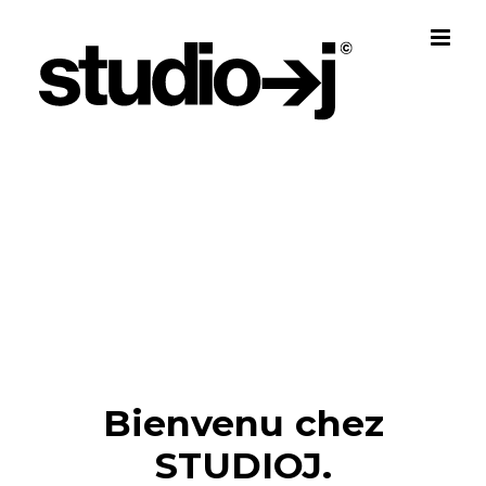
Skip
to
content
Bienvenu chez
STUDIOJ.