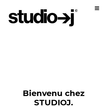
Skip
to
content
Bienvenu chez
STUDIOJ.