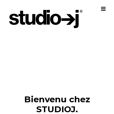
Skip
to
content
Bienvenu chez
STUDIOJ.