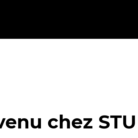
étiques
Spiritueux
Expertises
venu chez STU