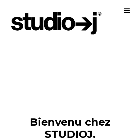
Skip
to
content
Bienvenu chez
STUDIOJ.