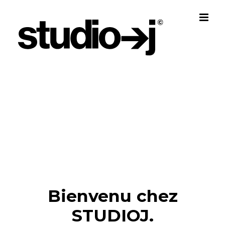
Skip
to
content
Bienvenu chez
STUDIOJ.